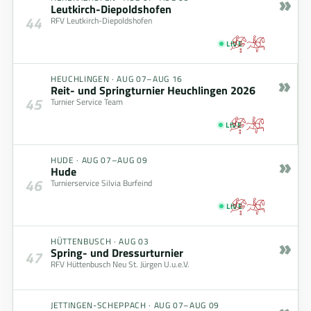
»
Leutkirch-Diepoldshofen
44
RFV Leutkirch-Diepoldshofen
LIVE
»
HEUCHLINGEN
·
AUG 07–AUG 16
Reit- und Springturnier Heuchlingen 2026
45
Turnier Service Team
LIVE
»
HUDE
·
AUG 07–AUG 09
Hude
46
Turnierservice Silvia Burfeind
LIVE
»
HÜTTENBUSCH
·
AUG 03
Spring- und Dressurturnier
47
RFV Hüttenbusch Neu St. Jürgen U.u.e.V.
JETTINGEN-SCHEPPACH
·
AUG 07–AUG 09