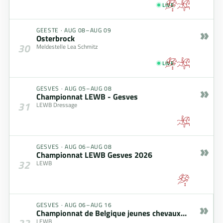
LIVE
»
GEESTE
·
AUG 08–AUG 09
Osterbrock
30
Meldestelle Lea Schmitz
LIVE
»
GESVES
·
AUG 05–AUG 08
Championnat LEWB - Gesves
31
LEWB Dressage
»
GESVES
·
AUG 06–AUG 08
Championnat LEWB Gesves 2026
32
LEWB
»
GESVES
·
AUG 06–AUG 16
Championnat de Belgique jeunes chevaux- Belgisch kampioenschap jonge paarden
33
LEWB