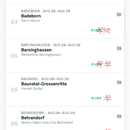
»
BADEBORN
·
AUG 08–AUG 09
Badeborn
03
Karin Hätsch
LIVE
»
BARSINGHAUSEN
·
AUG 08–AUG 09
Barsinghausen
04
Meldestelle Barsinghausen
LIVE
»
BAUNATAL
·
AUG 08–AUG 09
Baunatal-Grossenritte
05
Hannah Zeidler
LIVE
»
BEHRENDORF
·
AUG 08–AUG 09
Behrendorf
06
Reiterv.Obere Arlau Sitz Behrendorf