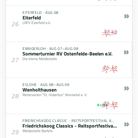
»
EITERFELD
·
AUG 08
Eiterfeld
26
LRFV Eiterfeld e.V.
»
ENNIGERLOH
·
AUG 07–AUG 08
Sommerturnier RV Ostenfelde-Beelen e.V.
27
Die kleine Meldestelle
»
ESLOHE
·
AUG 08–AUG 09
Wenholthausen
28
Reiterverein "St. Hubertus" Wennetal e. V.
LIVE
»
FRIERICHSKOOG CLASSIC - REITSPORTFESTIVAL AM MEER
·
AUG
Friedrichskoog Classics - Reitsportfestival am Meer
29
Meldestelle Bartels