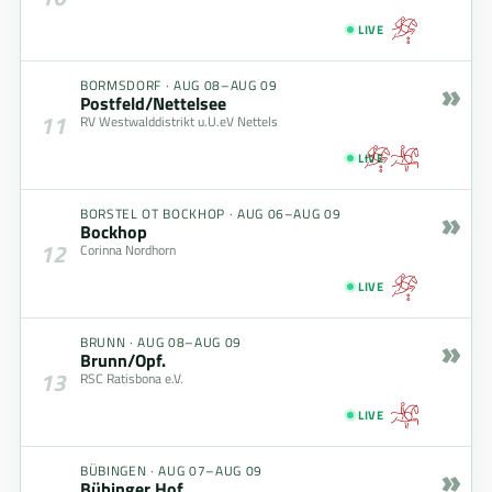
LIVE
»
BORMSDORF
·
AUG 08–AUG 09
Postfeld/Nettelsee
11
RV Westwalddistrikt u.U.eV Nettels
LIVE
»
BORSTEL OT BOCKHOP
·
AUG 06–AUG 09
Bockhop
12
Corinna Nordhorn
LIVE
»
BRUNN
·
AUG 08–AUG 09
Brunn/Opf.
13
RSC Ratisbona e.V.
LIVE
»
BÜBINGEN
·
AUG 07–AUG 09
Bübinger Hof