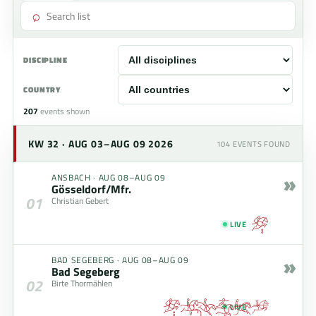
⌕
DISCIPLINE
COUNTRY
207
events shown
KW 32 · AUG 03–AUG 09 2026
104
EVENTS FOUND
»
ANSBACH
·
AUG 08–AUG 09
Gösseldorf/Mfr.
01
Christian Gebert
LIVE
»
BAD SEGEBERG
·
AUG 08–AUG 09
Bad Segeberg
02
Birte Thormählen
LIVE