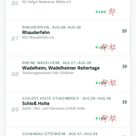
86
RV Hofgut Redentiner Mühle e.V.
LIVE
»
RHAUDERFEHN
·
AUG 08–AUG 09
Rhauderfehn
87
RGS Rhauderfehn e.V.
LIVE
»
RHEINE-WADELHEIM
·
AUG 07–AUG 09
Wadelheim, Wadelheimer Reitertage
88
Turnierorganisation Falk Schlömer
LIVE
»
SCHLOSS HOLTE-STUKENBROCK
·
AUG 06–AUG 09
Schloß Holte
89
Zucht-, Reit- und Fahrverein Schloß Holte
LIVE
SCHWANAU-OTTENHEIM
·
AUG 07–AUG 09