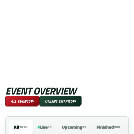
EVENT OVERVIEW
»
»
ALL EVENTS
ONLINE ENTRIES
All
Live
Upcoming
Finished
1038
91
39
908