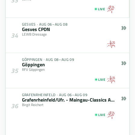
LIVE
»
GESVES
·
AUG 06–AUG 08
Gesves CPDN
34
LEWB Dressage
»
GÖPPINGEN
·
AUG 08–AUG 09
Göppingen
35
RFV Göppingen
LIVE
»
GRAFENRHEINFELD
·
AUG 06–AUG 09
Grafenrheinfeld/Ufr. - Maingau-Classics August 2026
36
Birgit Reichert
LIVE