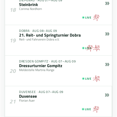
»
DIEPENAU
·
AUG 07–AUG 09
Steinbrink
18
Corinna Nordhorn
LIVE
»
DOBRA
·
AUG 08–AUG 09
21. Reit- und Springturnier Dobra
19
Reit- und Fahrverein Dobra e.V.
LIVE
»
DRESDEN GOMPITZ
·
AUG 07–AUG 09
Dressurturnier Gompitz
20
Meldestelle Martina Runge
LIVE
»
DUVENSEE
·
AUG 07–AUG 09
Duvensee
21
Florian Auer
LIVE