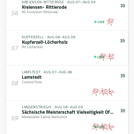
»
KREIENSEN-RITTIERODE
·
AUG 07–AUG 09
Kreiensen- Rittierode
56
RG Kreiensen-Rittierode
LIVE
»
KUPFERZELL
·
AUG 08–AUG 09
Kupferzell-Löcherholz
57
RV Löcherholz
LIVE
»
LAMSTEDT
·
AUG 07–AUG 08
Lamstedt
58
Cuxland Data
»
LANGENSTRIEGIS
·
AUG 08–AUG 09
Sächsische Meisterschaft Vielseitigkeit Offene Klasse – gefördert durch den Freistaat Sachsen
59
Meldestelle Sabine Nartschick
LIVE