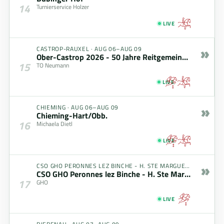
14
Turnierservice Holzer
LIVE
»
CASTROP-RAUXEL
·
AUG 06–AUG 09
Ober-Castrop 2026 - 50 Jahre Reitgemeinschaft
15
TO Neumann
LIVE
»
CHIEMING
·
AUG 06–AUG 09
Chieming-Hart/Obb.
16
Michaela Dietl
LIVE
»
CSO GHO PERONNES LEZ BINCHE - H. STE MARGUERITE
·
AUG 0
CSO GHO Peronnes lez Binche - H. Ste Marguerite
17
GHO
LIVE