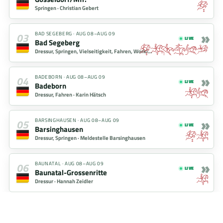
Springen ·
Christian Gebert
»
03
BAD SEGEBERG
·
AUG 08–AUG 09
LIVE
Bad Segeberg
Dressur, Springen, Vielseitigkeit, Fahren, Working Equitation, Voltigieren, Hobby Horsing ·
»
04
BADEBORN
·
AUG 08–AUG 09
LIVE
Badeborn
Dressur, Fahren ·
Karin Hätsch
»
05
BARSINGHAUSEN
·
AUG 08–AUG 09
LIVE
Barsinghausen
Dressur, Springen ·
Meldestelle Barsinghausen
»
06
BAUNATAL
·
AUG 08–AUG 09
LIVE
Baunatal-Grossenritte
Dressur ·
Hannah Zeidler