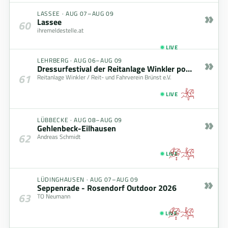
»
LASSEE
·
AUG 07–AUG 09
Lassee
60
ihremeldestelle.at
LIVE
»
LEHRBERG
·
AUG 06–AUG 09
Dressurfestival der Reitanlage Winkler powered by zoells.de GmbH
61
Reitanlage Winkler / Reit- und Fahrverein Brünst e.V.
LIVE
»
LÜBBECKE
·
AUG 08–AUG 09
Gehlenbeck-Eilhausen
62
Andreas Schmidt
LIVE
»
LÜDINGHAUSEN
·
AUG 07–AUG 09
Seppenrade - Rosendorf Outdoor 2026
63
TO Neumann
LIVE