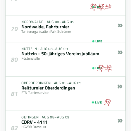
LIVE
»
NORDWALDE
·
AUG 08–AUG 09
Nordwalde, Fahrturnier
79
Turnierorganisation Falk Schlömer
LIVE
»
NUTTELN
·
AUG 08–AUG 09
Nutteln - 50-jähriges Vereinsjubiläum
80
Küstenstelle
LIVE
»
OBERDERDINGEN
·
AUG 05–AUG 09
Reitturnier Oberderdingen
81
FT3-Turnierservice
LIVE
»
OETINGEN
·
AUG 08–AUG 09
CDRV - 4111
82
HGVBB Dressuur