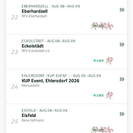
»
EBERHARDZELL
·
AUG 08–AUG 09
Eberhardzell
22
RFV Eberhardzell
LIVE
»
ECKOLSTÄDT
·
AUG 08–AUG 09
Eckolstädt
23
RFV Eckolstädt e.V.
LIVE
»
EHLERSDORF -KUP EVENT -
·
AUG 05–AUG 09
KUP Event, Ehlersdorf 2026
24
Mervestelle
LIVE
»
EISFELD
·
AUG 08–AUG 09
Eisfeld
25
Rene Hofmann
LIVE