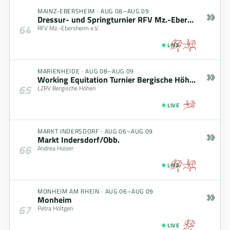
»
MAINZ-EBERSHEIM
·
AUG 08–AUG 09
Dressur- und Springturnier RFV Mz.-Ebersheim (08.08. - 09.08.2026)
64
RFV Mz.-Ebersheim e.V.
LIVE
»
MARIENHEIDE
·
AUG 08–AUG 09
Working Equitation Turnier Bergische Höhen
65
LZRV Bergische Höhen
LIVE
»
MARKT INDERSDORF
·
AUG 06–AUG 09
Markt Indersdorf/Obb.
66
Andrea Holzer
LIVE
»
MONHEIM AM RHEIN
·
AUG 06–AUG 09
Monheim
67
Petra Höltgen
LIVE