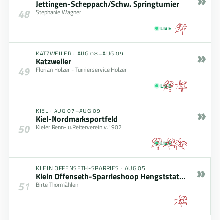
»
Jettingen-Scheppach/Schw. Springturnier
48
Stephanie Wagner
LIVE
»
KATZWEILER
·
AUG 08–AUG 09
Katzweiler
49
Florian Holzer - Turnierservice Holzer
LIVE
»
KIEL
·
AUG 07–AUG 09
Kiel-Nordmarksportfeld
50
Kieler Renn- u.Reiterverein v.1902
LIVE
»
KLEIN OFFENSETH-SPARRIES
·
AUG 05
Klein Offenseth-Sparrieshoop Hengststation Maas J. Hell
51
Birte Thormählen