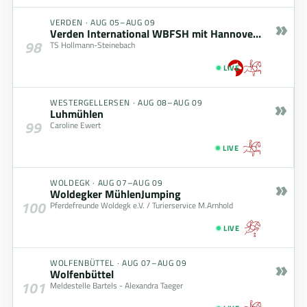
»
VERDEN
·
AUG 05–AUG 09
Verden International WBFSH mit Hannoveraner Championat
98
TS Hollmann-Steinebach
LIVE
»
WESTERGELLERSEN
·
AUG 08–AUG 09
Luhmühlen
99
Caroline Ewert
LIVE
»
WOLDEGK
·
AUG 07–AUG 09
Woldegker MühlenJumping
100
Pferdefreunde Woldegk e.V. / Turierservice M.Arnhold
LIVE
»
WOLFENBÜTTEL
·
AUG 07–AUG 09
Wolfenbüttel
101
Meldestelle Bartels - Alexandra Taeger