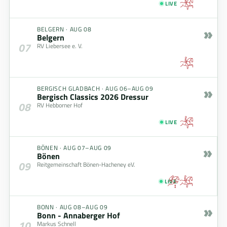
LIVE
»
BELGERN
·
AUG 08
Belgern
07
RV Liebersee e. V.
»
BERGISCH GLADBACH
·
AUG 06–AUG 09
Bergisch Classics 2026 Dressur
08
RV Hebborner Hof
LIVE
»
BÖNEN
·
AUG 07–AUG 09
Bönen
09
Reitgemeinschaft Bönen-Hacheney eV.
LIVE
»
BONN
·
AUG 08–AUG 09
Bonn - Annaberger Hof
10
Markus Schnell