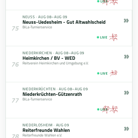
LIVE
»
NEUSS
·
AUG 08–AUG 09
Neuss-Uedesheim - Gut Altwahlscheid
75
BiLa-Turnierservice
LIVE
»
NIEDERKIRCHEN
·
AUG 08–AUG 09
Heimkirchen / BV - WED
76
Reitverein Heimkirchen und Umgebung e.V.
LIVE
»
NIEDERKRÜCHTEN
·
AUG 08–AUG 09
Niederkrüchten-Gützenrath
77
BiLa-Turnierservice
LIVE
»
NIEDERLOSHEIM
·
AUG 09
Reiterfreunde Wahlen
78
Reiterfreunde Wahlen e.V.