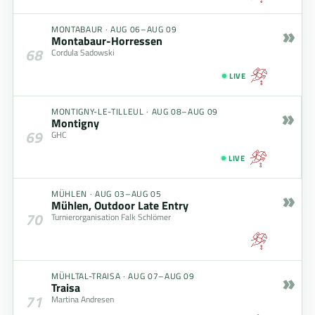
»
MONTABAUR
·
AUG 06–AUG 09
Montabaur-Horressen
68
Cordula Sadowski
LIVE
»
MONTIGNY-LE-TILLEUL
·
AUG 08–AUG 09
Montigny
69
GHC
LIVE
»
MÜHLEN
·
AUG 03–AUG 05
Mühlen, Outdoor Late Entry
70
Turnierorganisation Falk Schlömer
»
MÜHLTAL-TRAISA
·
AUG 07–AUG 09
Traisa
71
Martina Andresen