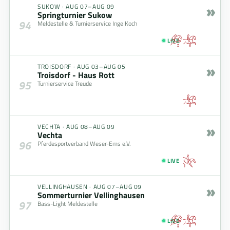
»
SUKOW
·
AUG 07–AUG 09
Springturnier Sukow
94
Meldestelle & Turnierservice Inge Koch
LIVE
»
TROISDORF
·
AUG 03–AUG 05
Troisdorf - Haus Rott
95
Turnierservice Treude
»
VECHTA
·
AUG 08–AUG 09
Vechta
96
Pferdesportverband Weser-Ems e.V.
LIVE
»
VELLINGHAUSEN
·
AUG 07–AUG 09
Sommerturnier Vellinghausen
97
Bass-Light Meldestelle
LIVE