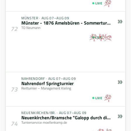
LIVE
»
MÜNSTER
·
AUG 07–AUG 09
Münster - 1876 Amelsbüren - Sommerturnier 2026
72
TO Neumann
LIVE
»
NAHRENDORF
·
AUG 07–AUG 09
Nahrendorf Springturnier
73
Reitturnier – Management Kieling
LIVE
»
NEUENKIRCHEN/BR.
·
AUG 07–AUG 09
Neuenkirchen/Bramsche "Galopp durch die Baustelle"
74
Turnierservice moellenkamp.de