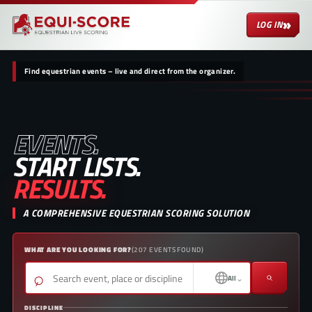
»
LOG IN
Find equestrian events – live and direct from the organizer.
EVENTS.
START LISTS.
RESULTS.
A COMPREHENSIVE EQUESTRIAN SCORING SOLUTION
WHAT ARE YOU LOOKING FOR?
(
207
EVENTS FOUND
)
⌕
⌄
All
DISCIPLINE