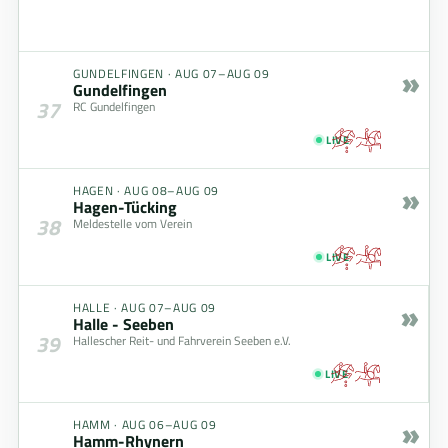
»
GUNDELFINGEN
·
AUG 07–AUG 09
Gundelfingen
37
RC Gundelfingen
LIVE
»
HAGEN
·
AUG 08–AUG 09
Hagen-Tücking
38
Meldestelle vom Verein
LIVE
»
HALLE
·
AUG 07–AUG 09
Halle - Seeben
39
Hallescher Reit- und Fahrverein Seeben e.V.
LIVE
»
HAMM
·
AUG 06–AUG 09
Hamm-Rhynern