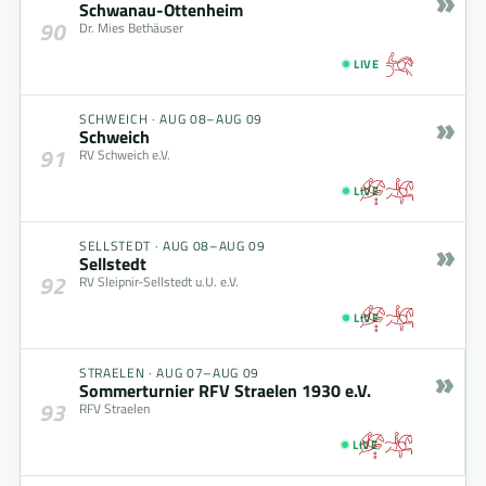
»
Schwanau-Ottenheim
90
Dr. Mies Bethäuser
LIVE
»
SCHWEICH
·
AUG 08–AUG 09
Schweich
91
RV Schweich e.V.
LIVE
»
SELLSTEDT
·
AUG 08–AUG 09
Sellstedt
92
RV Sleipnir-Sellstedt u.U. e.V.
LIVE
»
STRAELEN
·
AUG 07–AUG 09
Sommerturnier RFV Straelen 1930 e.V.
93
RFV Straelen
LIVE