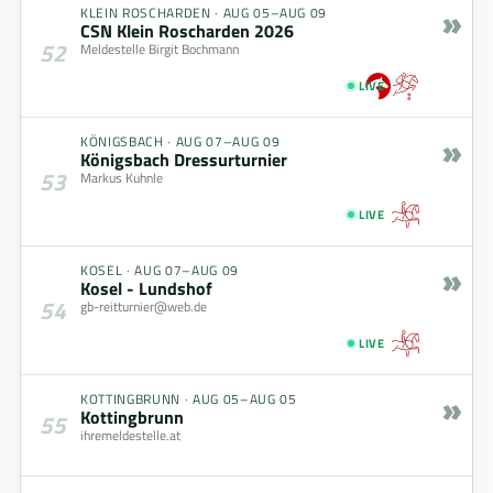
»
KLEIN ROSCHARDEN
·
AUG 05–AUG 09
CSN Klein Roscharden 2026
52
Meldestelle Birgit Bochmann
LIVE
»
KÖNIGSBACH
·
AUG 07–AUG 09
Königsbach Dressurturnier
53
Markus Kuhnle
LIVE
»
KOSEL
·
AUG 07–AUG 09
Kosel - Lundshof
54
gb-reitturnier@web.de
LIVE
»
KOTTINGBRUNN
·
AUG 05–AUG 05
Kottingbrunn
55
ihremeldestelle.at