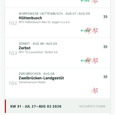
LIVE
»
WORPSWEDE-HÜTTENBUSCH
·
AUG 07–AUG 09
Hüttenbusch
102
RFV Hüttenbusch Neu St. Jürgen U.u.e.V.
LIVE
»
ZERBST
·
AUG 08–AUG 09
Zerbst
103
RFV "St.Laurentius" Zerbst e.V.
LIVE
»
ZWEIBRÜCKEN
·
AUG 08
Zweibrücken-Landgestüt
104
Turnierservice Holzer
KW 31 · JUL 27–AUG 02 2026
103
EVENTS FOUND