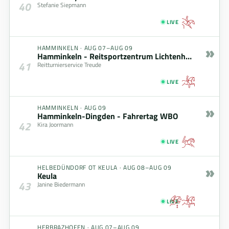
40
Stefanie Siepmann
LIVE
»
HAMMINKELN
·
AUG 07–AUG 09
Hamminkeln - Reitsportzentrum Lichtenholz
41
Reitturnierservice Treude
LIVE
»
HAMMINKELN
·
AUG 09
Hamminkeln-Dingden - Fahrertag WBO
42
Kira Joormann
LIVE
»
HELBEDÜNDORF OT KEULA
·
AUG 08–AUG 09
Keula
43
Janine Biedermann
LIVE
HERBRAZHOFEN
·
AUG 07–AUG 09