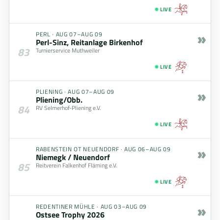
LIVE
»
PERL
·
AUG 07–AUG 09
Perl-Sinz, Reitanlage Birkenhof
83
Turnierservice Muthweiler
LIVE
»
PLIENING
·
AUG 07–AUG 09
Pliening/Obb.
84
RV Selmerhof-Pliening e.V.
LIVE
»
RABENSTEIN OT NEUENDORF
·
AUG 06–AUG 09
Niemegk / Neuendorf
85
Reitverein Falkenhof Fläming e.V.
LIVE
»
REDENTINER MÜHLE
·
AUG 03–AUG 09
Ostsee Trophy 2026